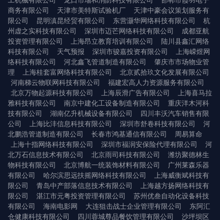
工机械有限公司
龙口市瑞和消防科技有限公司
邯郸市霞羽电子
商务有限公司
天津市美特斯试验机厂
天津中豪会议策划服务有
限公司
昆明滇昆经贸有限公司
东营灏华网络科技有限公司
杭
州虚之实科技有限公司
深圳市迈芒网络科技有限公司
成都亚航
投资管理有限公司
上海昂立教育培训有限公司
陆川县鑫汇网络
科技有限公司
天气预报
深圳市骏嘉投资有限公司
上海嵘煜网
络科技有限公司
河北鑫飞管道制造有限公司
肇庆市市场物业管
理
上海桂套富网络科技有限公司
北京贰拾玖文化发展有限公司
河南梯云物联网科技有限公司
福建宏高人力资源服务有限公司
北京万物起源科技有限公司
上海辰滑广告有限公司
上海喜马拉
雅科技有限公司
南京中建化工设备制造有限公司
重庆洋木河科
技有限公司
湖南亿升机械设备有限公司
四川丰沃汽车销售有限
公司
上海比沣信息科技有限公司
深圳市舒卷科技有限公司
河
北鹏浩管道制造有限公司
长春市鸿基通信有限公司
周易算命
上海十指网络科技有限公司
深圳市福润安保险代理有限公司
河
北万石信息技术有限公司
北京雨司科技有限公司
潍坊聚德林生
物科技有限公司
北京博航一统装饰材料有限公司
广州莱森乐器
有限公司
哈尔滨思远扶摇网络科技有限公司
上海威衡斌科技有
限公司
青岛中产部落信息技术有限公司
上海越方扬网络科技有
限公司
湛江市元粤投资管理有限公司
苏州优叁自动化设备科技
有限公司
海南电影网
大连狙击战士企业管理有限公司
东阿汇
仓健康科技有限公司
四川蓉城尊品餐饮管理有限公司
沙坪坝区